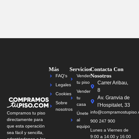
Más
Servicios
Contacta Con
Nosotros
FAQ's
Vender
tu piso
Carrer Aribau,
Legales
8
Vender
Cookies
Av. Granvia de
tu
Sobre
casa
l'Hospitalet, 33
nosotros
info@compramostupiso
Compramos tu piso
Únete
directamente para
al
900 247 900
que esta operación
equipo
Lunes a Viernes de
sea fácil y sencilla,
9:00 a 14:00 y 16:00