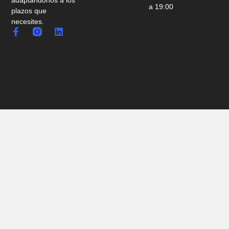
adaptándonos a los
a 19:00
plazos que
necesites.