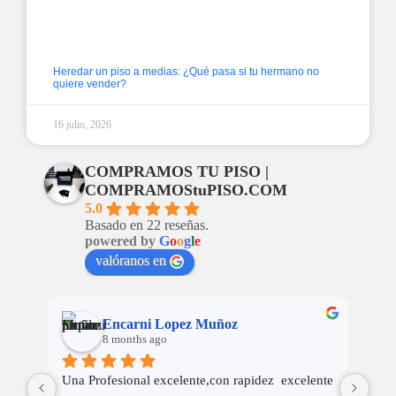
Heredar un piso a medias: ¿Qué pasa si tu hermano no
quiere vender?
16 julio, 2026
COMPRAMOS TU PISO |
COMPRAMOStuPISO.COM
5.0
Basado en 22 reseñas.
powered by
G
o
o
g
l
e
valóranos en
Rafael Martinez
8 months ago
nte 
LAS NEGOCIACIONES FUERON, DE LO MAS 
Cer