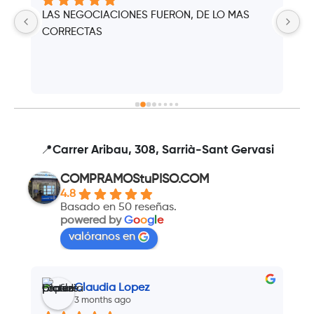
LAS NEGOCIACIONES FUERON, DE LO MAS 
C
CORRECTAS
📍Carrer Aribau, 308, Sarrià-Sant Gervasi
COMPRAMOStuPISO.COM
4.8
Basado en 50 reseñas.
powered by
G
o
o
g
l
e
valóranos en
Claudia Lopez
3 months ago