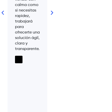
calma como
para que la
paso 
si necesitas
venta de tu
que vi
rapidez,
piso sea
proce
trabajará
cómoda,
tranqu
para
sencilla y sin
y conf
ofrecerte una
preocupaciones
o,
solución ágil,
para ti.
clara y
transparente.
es.