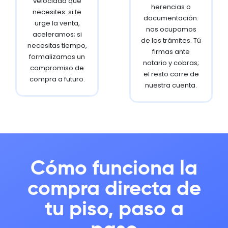
velocidad que
herencias o
necesites: si te
documentación:
urge la venta,
nos ocupamos
aceleramos; si
de los trámites. Tú
necesitas tiempo,
firmas ante
formalizamos un
notario y cobras;
compromiso de
el resto corre de
compra a futuro.
nuestra cuenta.
Cómo funciona la
compra directa de
tu piso, paso a