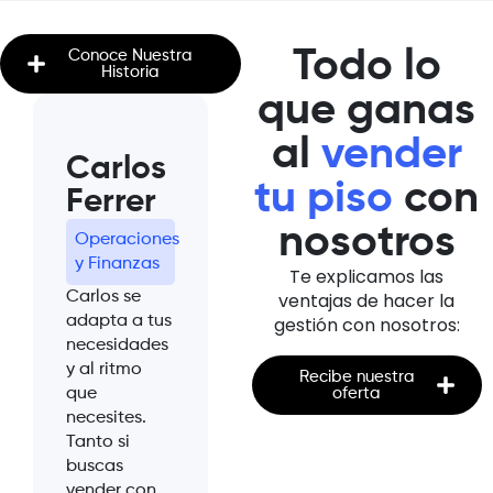
Todo lo
Conoce Nuestra
Historia
que ganas
al
vender
Carlos
Xavi
Ol
tu piso
con
Ferrer
Ferrer
Puj
nosotros
Operaciones
Manager
Atenc
y Finanzas
de
al Cl
Te explicamos las
Servicios
Carlos se
ventajas de hacer la
Olga e
Generales
adapta a tus
gestión con nosotros:
a tu l
necesidades
Xavi se
desde 
y al ritmo
encarga de
primer
Recibe nuestra
que
coordinar
oferta
momen
necesites.
todos los
resolv
Tanto si
trámites y
tus du
buscas
gestiones
acomp
vender con
necesarias
en ca