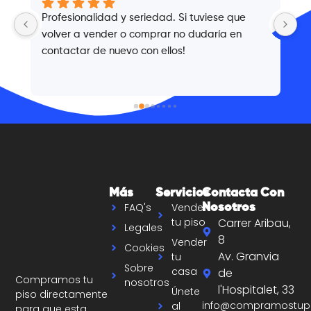
 
Profesionalidad y seriedad. Si tuviese que 
T
volver a vender o comprar no dudaría en 
v
contactar de nuevo con ellos!
2
Más
Servicios
Contacta Con
FAQ's
Vender
Nosotros
tu piso
Carrer Aribau,
Legales
8
Vender
Cookies
Av. Granvia
tu
Sobre
casa
de
Compramos tu
nosotros
l'Hospitalet, 33
Únete
piso directamente
info@compramostup
al
para que esta