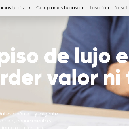
mos tu piso
Compramos tu casa
Tasación
Nosotr
piso de lujo 
erder valor ni
al es dinámico y exigente.
ecisión, conocimiento y
s demasiado largos o