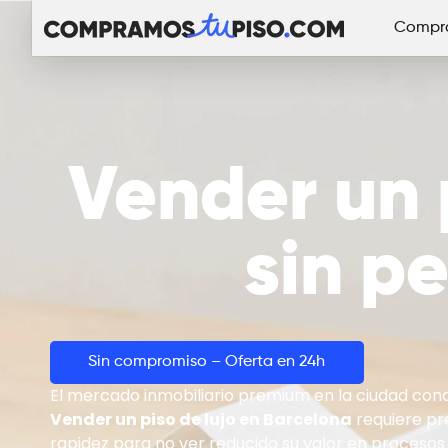
Compra
Vender un 
sin p
Sin compromiso – Oferta en 24h
El mercado inmobiliario premium en la ciudad cond
Vender un piso de lujo en Barcelona
requiere pr
rapidez para no ver reducido su valor en proceso