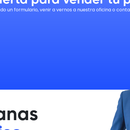
ferta para vender tu 
ndo un formulario, venir a vernos a nuestra oficina o co
anas