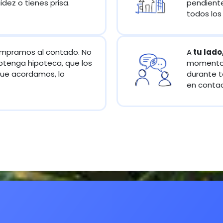
idez o tienes prisa.
pendiente
todos los
mpramos al contado. No
A
tu lado
enga hipoteca, que los
momento 
que acordamos, lo
durante t
en contac