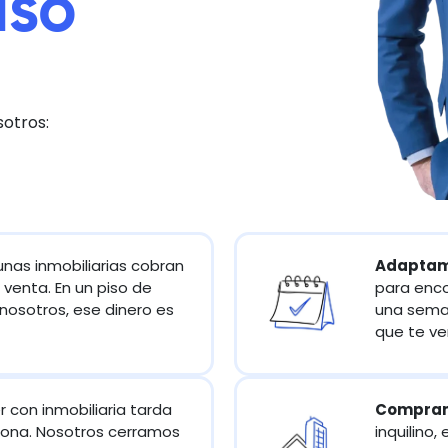
iso
sotros:
unas inmobiliarias cobran
Adaptamo
 venta. En un piso de
para enco
nosotros, ese dinero es
una seman
que te ve
 con inmobiliaria tarda
Compramo
lona. Nosotros cerramos
inquilino,