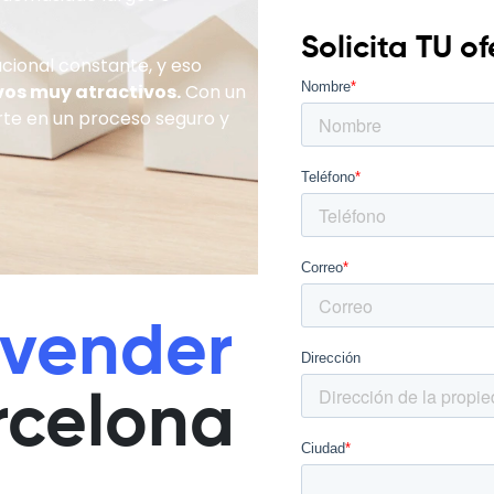
Solicita TU o
cional constante, y eso
vos muy atractivos.
Con un
erte en un proceso seguro y
vender
rcelona