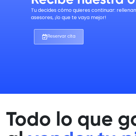
Recibe nuestra o
Tu decides cómo quieres continuar: rellena
asesores, ¡lo que te vaya mejor!
Reservar cita
Todo lo que g