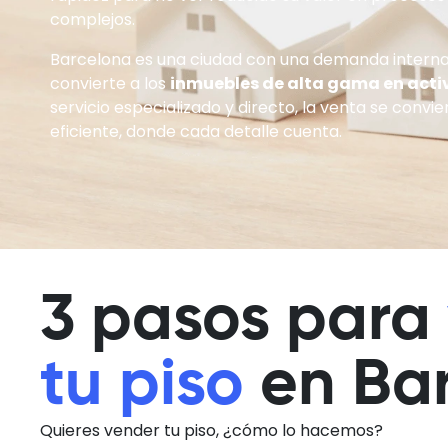
complejos.
Barcelona es una ciudad con una demanda interna
convierte a los
inmuebles de alta gama en acti
servicio especializado y directo, la venta se convi
eficiente, donde cada detalle cuenta.
3 pasos para
tu piso
en Ba
Quieres vender tu piso, ¿cómo lo hacemos?