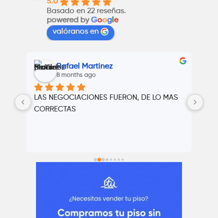
5.0
Basado en 22 reseñas.
powered by
G
o
o
g
l
e
valóranos en
Rafael Martinez
8 months ago
LAS NEGOCIACIONES FUERON, DE LO MAS 
Cer
va 
CORRECTAS