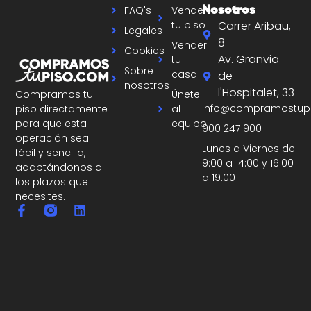
FAQ's
Vender
Nosotros
tu piso
Carrer Aribau,
Legales
8
Vender
Cookies
Av. Granvia
tu
Sobre
casa
de
nosotros
l'Hospitalet, 33
Únete
Compramos tu
info@compramostup
al
piso directamente
equipo
para que esta
900 247 900
operación sea
Lunes a Viernes de
fácil y sencilla,
9:00 a 14:00 y 16:00
adaptándonos a
a 19:00
los plazos que
necesites.