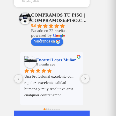
16 julio, 2026
COMPRAMOS TU PISO |
COMPRAMOStuPISO.COM
5.0
Basado en 22 reseñas.
powered by
G
o
o
g
l
e
valóranos en
Muñoz
Rafael Martinez
José Á
8 months ago
8 months
,con 
LAS NEGOCIACIONES 
Cercanía, amabi
FUERON, DE LO MAS 
nta 
CORRECTAS