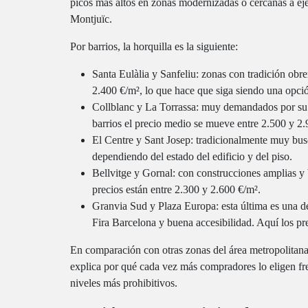
picos más altos en zonas modernizadas o cercanas a eje
Montjuïc.
Por barrios, la horquilla es la siguiente:
Santa Eulàlia y Sanfeliu: zonas con tradición obr
2.400 €/m², lo que hace que siga siendo una opció
Collblanc y La Torrassa: muy demandados por su 
barrios el precio medio se mueve entre 2.500 y 2.
El Centre y Sant Josep: tradicionalmente muy bu
dependiendo del estado del edificio y del piso.
Bellvitge y Gornal: con construcciones amplias y b
precios están entre 2.300 y 2.600 €/m².
Granvia Sud y Plaza Europa: esta última es una de
Fira Barcelona y buena accesibilidad. Aquí los pr
En comparación con otras zonas del área metropolitana,
explica por qué cada vez más compradores lo eligen fre
niveles más prohibitivos.