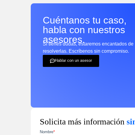
Cuéntanos tu caso,
habla con nuestros
asesores.
Si tienes dudas, estaremos encantados de
resolverlas. Escríbenos sin compromiso.
Hablar con un asesor
Solicita más información
si