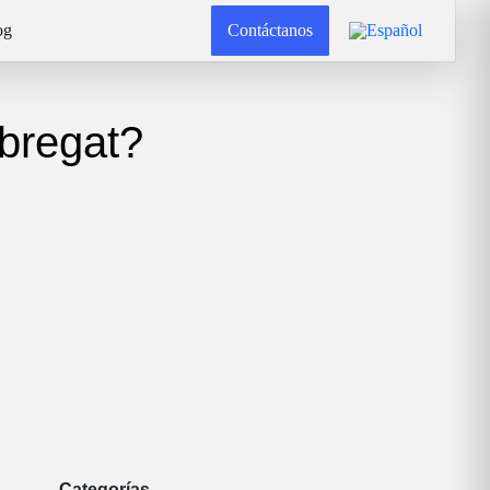
og
Contáctanos
obregat?
Categorías