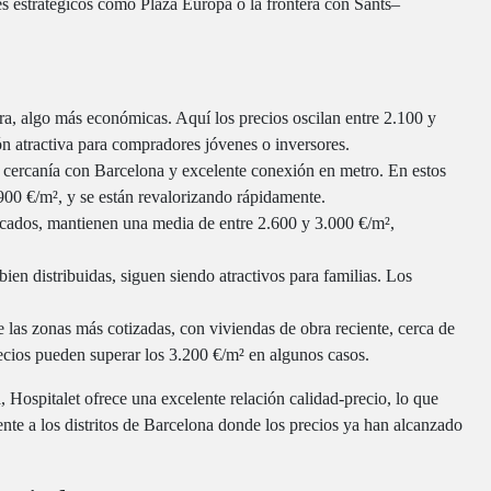
s estratégicos como Plaza Europa o la frontera con Sants–
era, algo más económicas. Aquí los precios oscilan entre 2.100 y
n atractiva para compradores jóvenes o inversores.
cercanía con Barcelona y excelente conexión en metro. En estos
900 €/m², y se están revalorizando rápidamente.
scados, mantienen una media de entre 2.600 y 3.000 €/m²,
ien distribuidas, siguen siendo atractivos para familias. Los
 las zonas más cotizadas, con viviendas de obra reciente, cerca de
ecios pueden superar los 3.200 €/m² en algunos casos.
 Hospitalet ofrece una excelente relación calidad-precio, lo que
nte a los distritos de Barcelona donde los precios ya han alcanzado