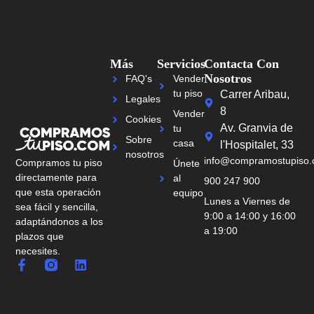
Más
Servicios
Contacta Con
Nosotros
FAQ's
Vender
tu piso
Carrer Aribau,
Legales
8
Vender
Cookies
Av. Granvia de
tu
Sobre
casa
l'Hospitalet, 33
nosotros
info@compramostupiso
Compramos tu piso
Únete
directamente para
al
900 247 900
que esta operación
equipo
Lunes a Viernes de
sea fácil y sencilla,
9:00 a 14:00 y 16:00
adaptándonos a los
a 19:00
plazos que
necesites.