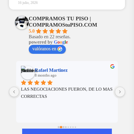
16 julio, 2026
COMPRAMOS TU PISO |
COMPRAMOStuPISO.COM
5.0
Basado en 22 reseñas.
powered by
G
o
o
g
l
e
valóranos en
Rafael Martinez
8 months ago
nte 
LAS NEGOCIACIONES FUERON, DE LO MAS 
Cer
er 
CORRECTAS