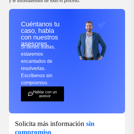
y te informaremos de todo el proceso.
Cuéntanos tu
caso, habla
con nuestros
asesores.
Si tienes dudas,
estaremos
encantados de
resolverlas.
Escríbenos sin
compromiso.
Hablar con un
asesor
Solicita más información
sin
compromiso