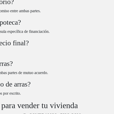
orio?
omiso entre ambas partes.
ipoteca?
usula específica de financiación.
ecio final?
Encarni Lopez 
rras?
8 months ago
mbas partes de mutuo acuerdo.
Una Profesional excelente
rapidez  excelente calidad 
o de arras?
humana y muy resolutiva a
s por escrito.
cualquier contratiempo
Gra cías Maria
para vender tu vivienda