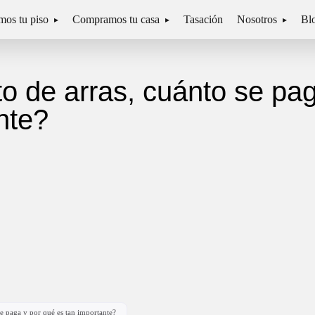
os tu piso
Compramos tu casa
Tasación
Nosotros
Bl
o de arras, cuánto se pag
nte?
se paga y por qué es tan importante?