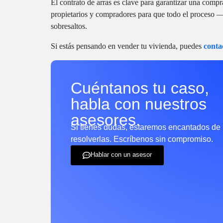
El contrato de arras es clave para garantizar una comp
propietarios y compradores para que todo el proceso —
sobresaltos.
Si estás pensando en vender tu vivienda, puedes
conta
Cuéntanos tu caso,
habla con nuestros
asesores.
Si tienes dudas, estaremos encantados de
resolverlas. Escríbenos sin compromiso.
Hablar con un asesor