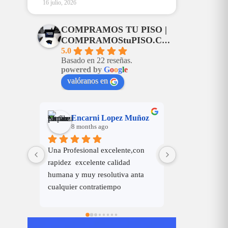
16 julio, 2026
COMPRAMOS TU PISO |
COMPRAMOStuPISO.COM
5.0
Basado en 22 reseñas.
powered by
G
o
o
g
l
e
valóranos en
Muñoz
Rafael Martinez
José Á
8 months ago
8 months
,con 
LAS NEGOCIACIONES 
Cercanía, amabi
FUERON, DE LO MAS 
nta 
CORRECTAS