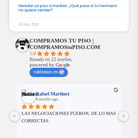
Heredar un piso a medias: ¿Qué pasa si tu hermano
no quiere vender?
16 julio, 2026
COMPRAMOS TU PISO |
COMPRAMOStuPISO.COM
5.0
Basado en 22 reseñas.
powered by
G
o
o
g
l
e
valóranos en
Rafael Martinez
8 months ago
nte 
LAS NEGOCIACIONES FUERON, DE LO MAS 
Cer
er 
CORRECTAS