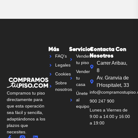
Más
Servicios
Contacta Con
Nosotros
FAQ's
Vender
tu piso
Carrer Aribau,
Legales
8
Vender
Cookies
Av. Granvia de
tu
Sobre
casa
l'Hospitalet, 33
nosotros
info@compramostupiso
Compramos tu piso
Únete
directamente para
al
900 247 900
que esta operación
equipo
Lunes a Viernes de
sea fácil y sencilla,
9:00 a 14:00 y 16:00
adaptándonos a los
a 19:00
plazos que
necesites.