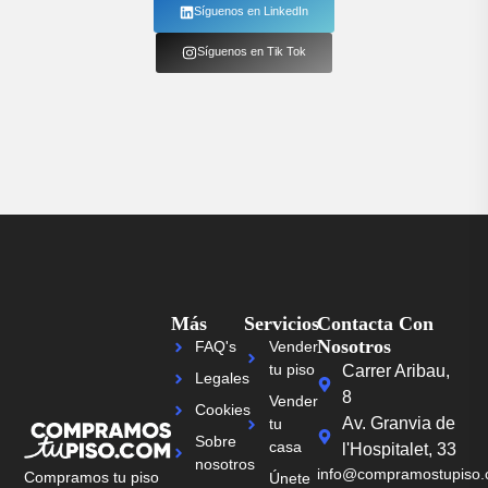
Síguenos en LinkedIn
Síguenos en Tik Tok
Más
Servicios
Contacta Con
Nosotros
FAQ's
Vender
tu piso
Carrer Aribau,
Legales
8
Vender
Cookies
Av. Granvia de
tu
Sobre
casa
l'Hospitalet, 33
nosotros
info@compramostupiso
Compramos tu piso
Únete