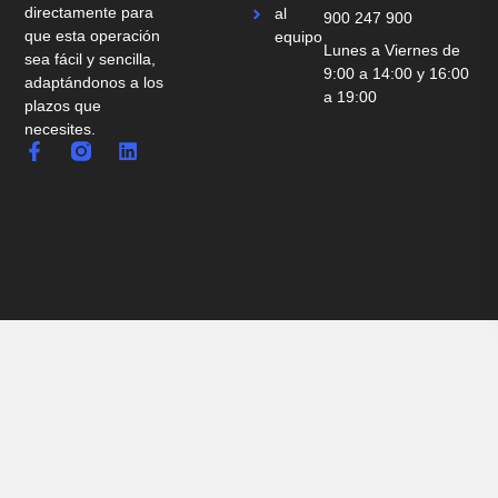
directamente para
al
900 247 900
que esta operación
equipo
Lunes a Viernes de
sea fácil y sencilla,
9:00 a 14:00 y 16:00
adaptándonos a los
a 19:00
plazos que
necesites.