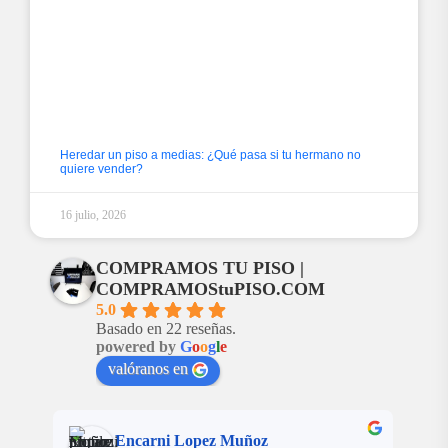
Heredar un piso a medias: ¿Qué pasa si tu hermano no
quiere vender?
16 julio, 2026
COMPRAMOS TU PISO |
COMPRAMOStuPISO.COM
5.0
Basado en 22 reseñas.
powered by
G
o
o
g
l
e
valóranos en
Rafael Martinez