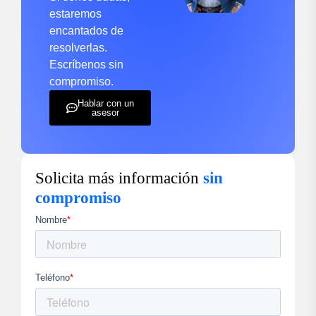
estaremos
encantados de
resolverlas.
Escríbenos sin
compromiso.
Hablar con un
asesor
Solicita más información
sin
compromiso