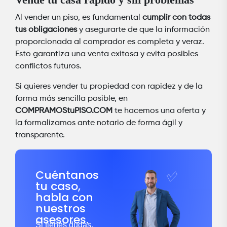
Al vender un piso, es fundamental
cumplir con todas
tus obligaciones
y asegurarte de que la información
proporcionada al comprador es completa y veraz.
Esto garantiza una venta exitosa y evita posibles
conflictos futuros.
Si quieres vender tu propiedad con rapidez y de la
forma más sencilla posible, en
COMPRAMOStuPISO.COM
te hacemos una oferta y
la formalizamos ante notario de forma ágil y
transparente.
Cuéntanos
tu caso,
habla con
nuestros
asesores.
Si tienes dudas,