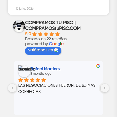
16 julio, 2026
COMPRAMOS TU PISO |
COMPRAMOStuPISO.COM
5.0
Basado en 22 reseñas.
powered by
G
o
o
g
l
e
valóranos en
Rafael Martinez
8 months ago
LAS NEGOCIACIONES FUERON, DE LO MAS 
Cer
va 
CORRECTAS