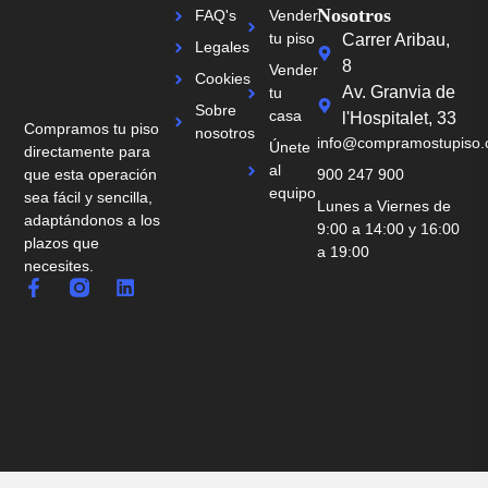
Nosotros
FAQ's
Vender
tu piso
Carrer Aribau,
Legales
8
Vender
Cookies
Av. Granvia de
tu
Sobre
casa
l'Hospitalet, 33
Compramos tu piso
nosotros
info@compramostupiso
Únete
directamente para
al
que esta operación
900 247 900
equipo
sea fácil y sencilla,
Lunes a Viernes de
adaptándonos a los
9:00 a 14:00 y 16:00
plazos que
a 19:00
necesites.