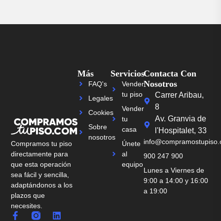
Más
Servicios
Contacta Con
Nosotros
FAQ's
Vender
tu piso
Carrer Aribau,
Legales
8
Vender
Cookies
Av. Granvia de
tu
Sobre
casa
l'Hospitalet, 33
nosotros
info@compramostupiso
Únete
Compramos tu piso
al
directamente para
900 247 900
equipo
que esta operación
Lunes a Viernes de
sea fácil y sencilla,
9:00 a 14:00 y 16:00
adaptándonos a los
a 19:00
plazos que
necesites.