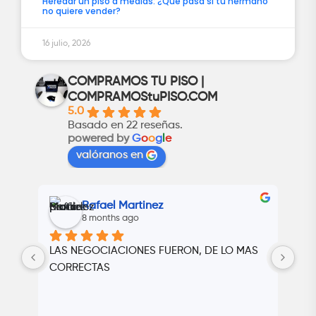
Heredar un piso a medias: ¿Qué pasa si tu hermano
no quiere vender?
16 julio, 2026
COMPRAMOS TU PISO |
COMPRAMOStuPISO.COM
5.0
Basado en 22 reseñas.
powered by
G
o
o
g
l
e
valóranos en
Rafael Martinez
8 months ago
LAS NEGOCIACIONES FUERON, DE LO MAS 
Cer
va 
CORRECTAS